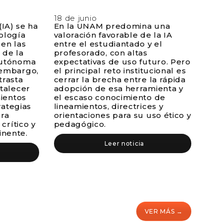
18 de junio
 (IA) se ha
En la UNAM predomina una
ología
valoración favorable de la IA
en las
entre el estudiantado y el
 de la
profesorado, con altas
Autónoma
expectativas de uso futuro. Pero
 embargo,
el principal reto institucional es
trasta
cerrar la brecha entre la rápida
rtalecer
adopción de esa herramienta y
mientos
el escaso conocimiento de
rategias
lineamientos, directrices y
ra
orientaciones para su uso ético y
 crítico y
pedagógico.
nente.
Leer noticia
VER MÁS →