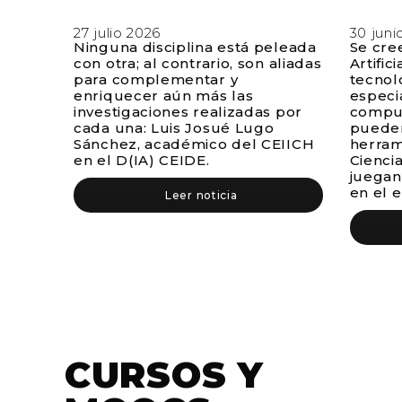
27 julio 2026
30 juni
Ninguna disciplina está peleada
Se cre
con otra; al contrario, son aliadas
Artific
para complementar y
tecnol
enriquecer aún más las
especia
investigaciones realizadas por
comput
cada una: Luis Josué Lugo
pueden
Sánchez, académico del CEIICH
herram
en el D(IA) CEIDE.
Cienci
juegan
en el 
Leer noticia
CURSOS Y