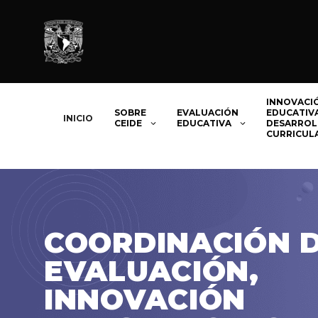
Saltar
al
contenido
INNOVACI
SOBRE
EVALUACIÓN
EDUCATIVA
INICIO
CEIDE
EDUCATIVA
DESARROL
CURRICUL
COORDINACIÓN 
EVALUACIÓN,
INNOVACIÓN