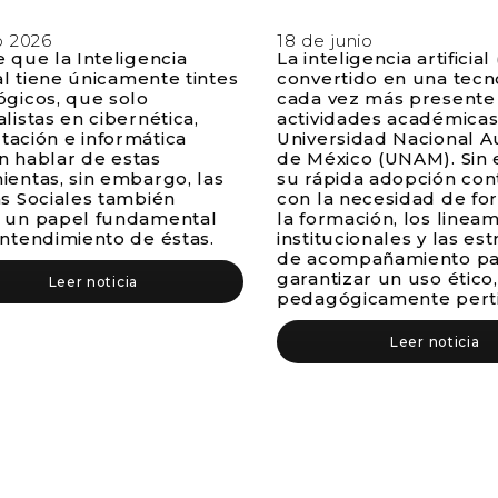
o 2026
18 de junio
e que la Inteligencia
La inteligencia artificial
ial tiene únicamente tintes
convertido en una tecn
ógicos, que solo
cada vez más presente 
listas en cibernética,
actividades académicas
ación e informática
Universidad Nacional 
 hablar de estas
de México (UNAM). Sin
ientas, sin embargo, las
su rápida adopción con
as Sociales también
con la necesidad de fo
 un papel fundamental
la formación, los linea
entendimiento de éstas.
institucionales y las est
de acompañamiento pa
garantizar un uso ético,
Leer noticia
pedagógicamente perti
Leer noticia